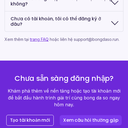
không?
Chưa có tài khoản, tôi có thể đăng ký ở
đâu?
Xem thêm tại
trang FAQ
hoặc liên hệ
support@bongdaso.run
.
Chưa sẵn sàng đăng nhập?
Khám phá thêm về nền tảng hoặc tạo tài khoản mới
để bắt đầu hành trình giải trí cùng bong da so ngay
hôm nay.
Tạo tài khoản mới
Xem câu hỏi thường gặp