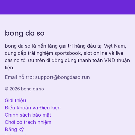
bong da so
bong da so là nền tảng giải trí hàng đầu tại Việt Nam,
cung cấp trải nghiệm sportsbook, slot online và live
casino tối ưu trên di động cùng thanh toán VND thuận
tiện.
Email hỗ trợ:
support@bongdaso.run
© 2026 bong da so
Giới thiệu
Điều khoản và Điều kiện
Chính sách bảo mật
Chơi có trách nhiệm
Đăng ký