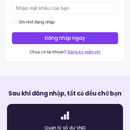
Ghi nhớ đăng nhập
Đăng nhập ngay
Chưa có tài khoản?
Đăng ký miễn phí
Sau khi đăng nhập, tất cả đều chờ bạn
Quản lý số dư VND